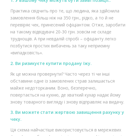
1. У вашому чеку можуть бути зайві позиції..
Практика свідчить про те, що людина, яка здійснила
замовлення більш ніж на 350 грн., рідко, а то й не
перевіряє чек, принесений офіціантом. Отже, заробити
на такому відвідувачі 20-30 грн. зовсім не складе
труднощів. А при невдалій спробі – офіціанту легко
позбутися простих вибачень за таку неприємну
«випадковість».
2. Ви ризикуєте купити продану їжу.
Як це можна провернути? Часто через ті чи інші
обставини одне із замовлених страв залишається
майже недоторканим. Воно, безперечно,
повертається на кухню, де хваткий кухар надає йому
знову товарного вигляду і знову відправляє на видачу.
3. Ви можете стати жертвою завищення рахунку у
чеку.
Ця схема найчастіше використовується в мережевих