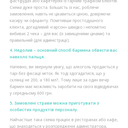
фастфудах або кафетеріях із гарним трафіком клієнтів.
Схема дуже проста. Більшість із нас, роблячи
замовлення, навіть не цікавиться ціною, довіряючи
касиру чи офіціанту. Помітивши простодушного
клієнта, догадливий «гарсон» швидко і непомітно
вибиває 2 чека – для вас (із завищеними цінами) та
правильний (для адміністрації).
4. Недолив – основний спосіб бармена обвести вас
навколо пальця.
Напевно, ви звернули увагу, що алкоголь продається у
тарі без фіксації міток. Як тоді здогадатися, що у
склянці не 200, а 180 мл?.. Тому лише за один вечір
бармен має можливість заробити на своїх відвідувачах
у середньому 600 грн.
5. Замовлені страви можна приготувати з
особистих продуктів персоналу.
Найчастіше така схема працює в ресторанах або кафе,
що знаходяться у розпорядженні адміністратора,