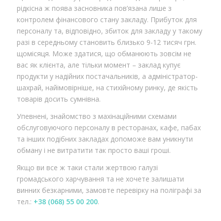
рідкісна ж поява засновника пов’язана лише з
контролем фінансового стану закладу. Прибуток для
персоналу та, відповідно, збиток для закладу у такому
разі в середньому становить близько 9-12 тисяч грн.
щомісяця. Може здатися, що обманюють зовсім не
вас як клієнта, але тільки момент – заклад купує
продукти у надійних постачальників, а адміністратор-
шахрай, найімовірніше, на стихійному ринку, де якість
товарів досить сумнівна.
Упевнені, знайомство з махінаційними схемами
обслуговуючого персоналу в ресторанах, кафе, пабах
та інших подібних закладах допоможе вам уникнути
обману і не витратити так просто ваші гроші.
Якщо ви все ж таки стали жертвою галузі
громадського харчування та не хочете залишати
винних безкарними, замовте перевірку на поліграфі за
тел.:
+38 (068) 55 00 200
.