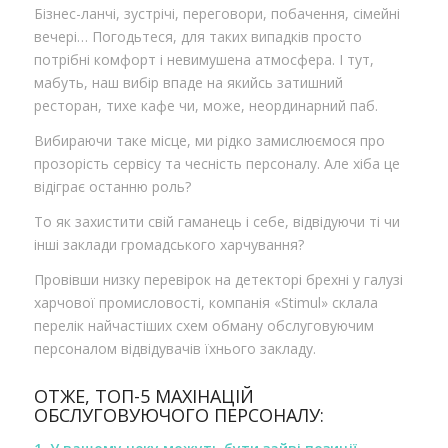
Бізнес-ланчі, зустрічі, переговори, побачення, сімейні
вечері… Погодьтеся, для таких випадків просто
потрібні комфорт і невимушена атмосфера. І тут,
мабуть, наш вибір впаде на якийсь затишний
ресторан, тихе кафе чи, може, неординарний паб.
Вибираючи таке місце, ми рідко замислюємося про
прозорість сервісу та чесність персоналу. Але хіба це
відіграє останню роль?
То як захистити свій гаманець і себе, відвідуючи ті чи
інші заклади громадського харчування?
Провівши низку перевірок на детекторі брехні у галузі
харчової промисловості, компанія «Stimul» склала
перелік найчастіших схем обману обслуговуючим
персоналом відвідувачів їхнього закладу.
ОТЖЕ, ТОП-5 МАХІНАЦІЙ
ОБСЛУГОВУЮЧОГО ПЕРСОНАЛУ: