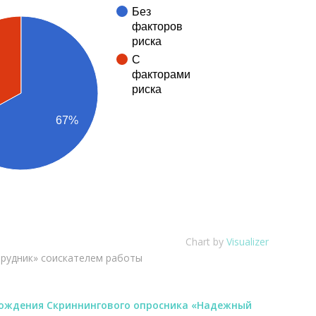
Без
факторов
риска
С
факторами
риска
67%
Chart by
Visualizer
трудник» соискателем работы
хождения Скриннингового опросника «Надежный