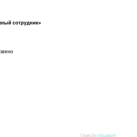
жный сотрудник»
звено
Chart by
Visualizer