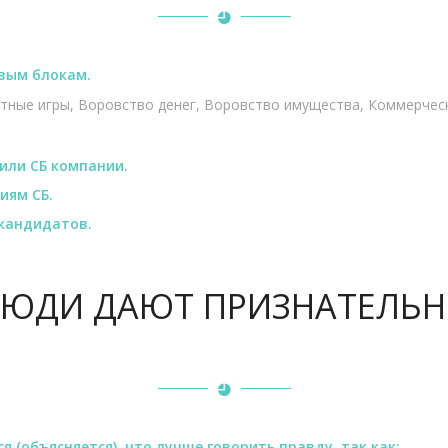
вым блокам.
зартные игры, Воровство денег, Воровство имущества, Коммерче
 или СБ компании.
иям СБ.
кандидатов.
 ЛЮДИ ДАЮТ ПРИЗНАТЕЛЬ
 (объясняется), что лучше говорить правду, так как: