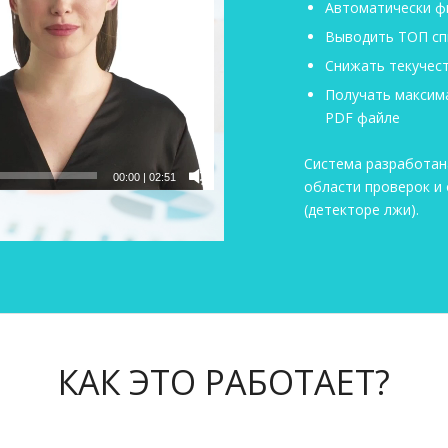
Автоматически ф
Выводить ТОП сп
Снижать текучес
Получать максим
PDF файле
Система разработана
00:00
|
02:51
области проверок и
(детекторе лжи).
КАК ЭТО РАБОТАЕТ?