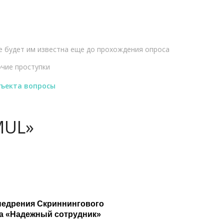
е будет им известна еще до прохождения опроса
очие проступки
бъекта вопросы
MUL»
ПОСЛЕ внедрения Скриннингового
а «Надежный сотрудник»