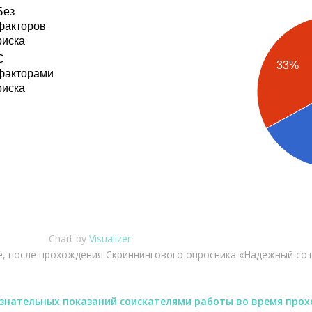
Без
факторов
риска
С
33%
факторами
риска
Chart by
Visualizer
е, после прохождения Скриннингового опросника «Надежный со
изнательных показаний соискателями работы во время про