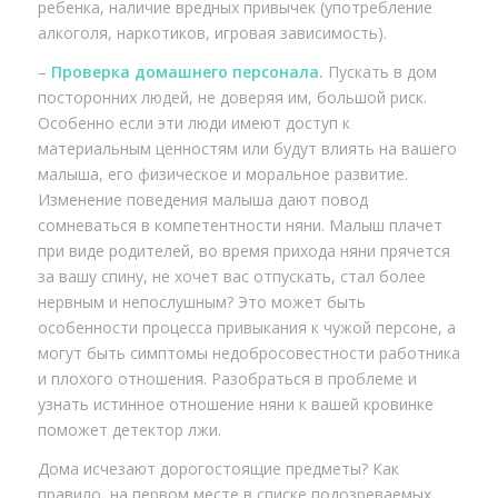
ребенка, наличие вредных привычек (употребление
алкоголя, наркотиков, игровая зависимость).
–
Проверка домашнего персонала.
Пускать в дом
посторонних людей, не доверяя им, большой риск.
Особенно если эти люди имеют доступ к
материальным ценностям или будут влиять на вашего
малыша, его физическое и моральное развитие.
Изменение поведения малыша дают повод
сомневаться в компетентности няни. Малыш плачет
при виде родителей, во время прихода няни прячется
за вашу спину, не хочет вас отпускать, стал более
нервным и непослушным? Это может быть
особенности процесса привыкания к чужой персоне, а
могут быть симптомы недобросовестности работника
и плохого отношения. Разобраться в проблеме и
узнать истинное отношение няни к вашей кровинке
поможет детектор лжи.
Дома исчезают дорогостоящие предметы? Как
правило, на первом месте в списке подозреваемых