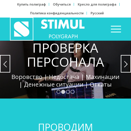
Купить полиграф
Обучиться
Кресло для полиграфа
Политика конфиденциальности
Русский
ПРОВЕРКА
ПЕРСОНАЛА
Воровство | Недостача | Махинации
| Денежные ситуации | Откаты
1
2
3
4
ОСТАВИТЬ ЗАПРОС
ПРОВОДИМ