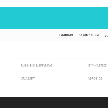
Главная
О компании
Д
RUNNING & SPINNING
GYMNASTICS
CROSSFIT
AEROBICS