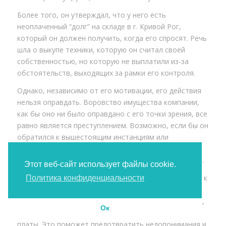
Более того, он утверждал, что у него есть
неоплаченный “долг” на складе в г. Кривой Рог,
который он должен получить, когда его спросят. Речь
шла о выкупе техники, которую он считал своей
собственностью, но которую не выплатили из-за
обстоятельств, выходящих за рамки его контроля.
Однако, независимо от его мотивации, его действия
нельзя оправдать. Воровство имущества компании,
как бы оно ни было оправдано с его точки зрения, все
равно является преступлением. Возможно, если бы он
обратился к вышестоящим инстанциям или
воспользовался другими законными методами
решения конфликта, ситуация разрешилась бы иначе.
Этот веб-сайт использует файлы cookie.
Для предотвращения подобных ситуаций в будущем, к
Политика конфиденциальности
примеру, Компания может обеспечить регулярное
информирование сотрудников о своей деятельности,
Ок
процессах производства и структуре заработной
платы. Это поможет предотвратить недопонимания и