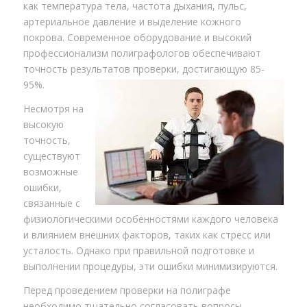
как температура тела, частота дыхания, пульс,
артериальное давление и выделение кожного
покрова. Современное оборудование и высокий
профессионализм полиграфологов обеспечивают
точность результатов проверки, достигающую 85-
95%.
Несмотря на
высокую
точность,
существуют
возможные
ошибки,
связанные с
физиологическими особенностями каждого человека
и влиянием внешних факторов, таких как стресс или
усталость. Однако при правильной подготовке и
выполнении процедуры, эти ошибки минимизируются.
Перед проведением проверки на полиграфе
необходимо тщательно согласовать вопросы,