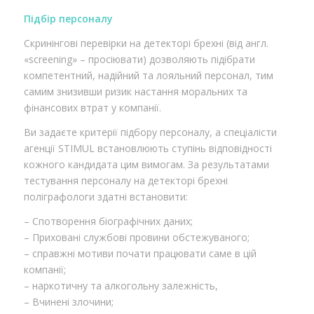
Підбір персоналу
Скринінгові перевірки на детекторі брехні (від англ.
«screening» – просіювати) дозволяють підібрати
компетентний, надійний та лояльний персонал, тим
самим знизивши ризик настання моральних та
фінансових втрат у компанії.
Ви задаєте критерії підбору персоналу, а спеціалісти
агенції STIMUL встановлюють ступінь відповідності
кожного кандидата цим вимогам. За результатами
тестування персоналу на детекторі брехні
поліграфологи здатні встановити:
– Спотворення біографічних даних;
– Приховані службові провини обстежуваного;
– справжні мотиви почати працювати саме в цій
компанії;
– наркотичну та алкогольну залежність,
– Вчинені злочини;