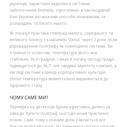
українців, характерні недоліки в системах
забезпечення безпеки, «прогалини» в законодавчій
базі України, всі можливі способи зловживань та
розкрадань та багато іншого.
Як показує практика співпраці малого, середнього та
великого бізнесу з компанією Stimul, через 2 роки після
впровадження поліграфу як повноцінної системи, Ви
отримаєте колектив, температура якого має
стабільно 36,6 градусів. І лише в погану погоду градус
підвищується до 36,7, але завдяки імунітету компанії, у
вигляді системи корекції корпоративної культури
Stimul температура моментально вирівнюється до
здорового стану.
ЧОМУ САМЕ МИ?
Перевірка на детекторі брехні ефективна далеко не
завжди. Купити поліграф сьогодні може практично
кожен. Саме тому з кожним днем ​​з’являється все
більше поліграфологів, які закінчили короткострокові