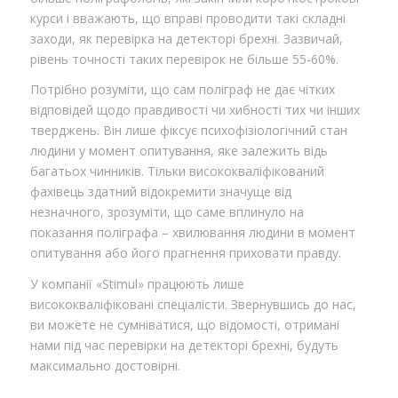
курси і вважають, що вправі проводити такі складні
заходи, як перевірка на детекторі брехні. Зазвичай,
рівень точності таких перевірок не більше 55-60%.
Потрібно розуміти, що сам поліграф не дає чітких
відповідей щодо правдивості чи хибності тих чи інших
тверджень. Він лише фіксує психофізіологічний стан
людини у момент опитування, яке залежить відь
багатьох чинників. Тільки висококваліфікований
фахівець здатний відокремити значуще від
незначного, зрозуміти, що саме вплинуло на
показання поліграфа – хвилювання людини в момент
опитування або його прагнення приховати правду.
У компанії «Stimul» працюють лише
висококваліфіковані спеціалісти. Звернувшись до нас,
ви можете не сумніватися, що відомості, отримані
нами під час перевірки на детекторі брехні, будуть
максимально достовірні.