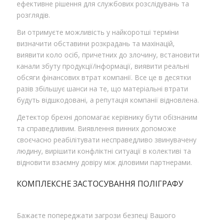
ефективне рішення для службових розслідувань та
розглядів.
Ви отримуєте можливість у найкоротші терміни
визначити обставини розкрадань та махінацій,
виявити коло осіб, причетних до злочину, встановити
канали збуту продукції/інформації, виявити реальні
обсяги фінансових втрат компанії. Все це в десятки
разів збільшує шанси на те, що матеріальні втрати
будуть відшкодовані, а репутація компанії відновлена.
Детектор брехні допомагає керівнику бути обізнаним
та справедливим. Виявлення винних допоможе
своєчасно реабілітувати несправедливо звинувачену
людину, вирішити конфліктні ситуації в колективі та
відновити взаємну довіру між діловими партнерами.
КОМПЛЕКСНЕ ЗАСТОСУВАННЯ ПОЛІГРАФУ
Бажаєте попереджати загрози безпеці Вашого