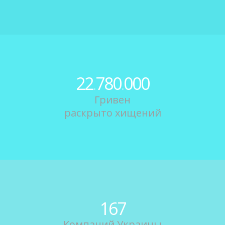
22
780
000
.
.
Гривен
раскрыто хищений
167
Компаний Украины