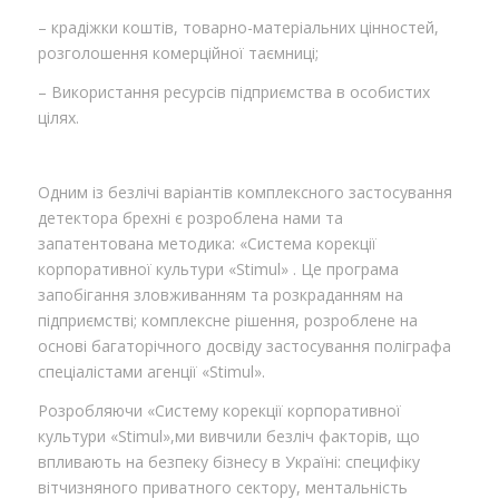
– крадіжки коштів, товарно-матеріальних цінностей,
розголошення комерційної таємниці;
– Використання ресурсів підприємства в особистих
цілях.
Одним із безлічі варіантів комплексного застосування
детектора брехні є розроблена нами та
запатентована методика: «Система корекції
корпоративної культури «Stimul» . Це програма
запобігання зловживанням та розкраданням на
підприємстві; комплексне рішення, розроблене на
основі багаторічного досвіду застосування поліграфа
спеціалістами агенції «Stimul».
Розробляючи «Систему корекції корпоративної
культури «Stimul»,ми вивчили безліч факторів, що
впливають на безпеку бізнесу в Україні: специфіку
вітчизняного приватного сектору, ментальність