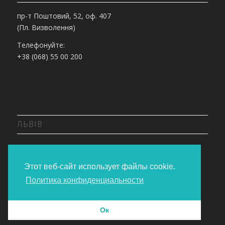
пр-т Поштовий, 52, оф. 407
(Пл. Визволення)
Телефонуйте:
+38 (068) 55 00 200
ЛЬВІВ
вул. Липинського, 36
Телефонуйте:
Этот веб-сайт использует файлы cookie.
+38 (068) 55 00 200
Политика конфиденциальности
Ок