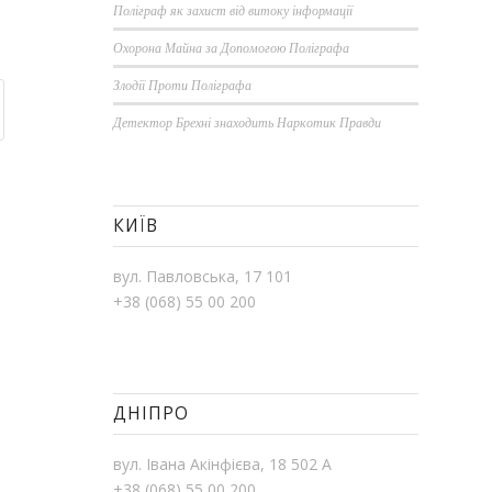
Поліграф як захист від витоку інформації
Охорона Майна за Допомогою Поліграфа
Злодії Проти Поліграфа
Детектор Брехні знаходить Наркотик Правди
КИЇВ
вул. Павловська, 17 101
+38 (068) 55 00 200
ДНІПРО
вул. Івана Акінфієва, 18 502 А
+38 (068) 55 00 200