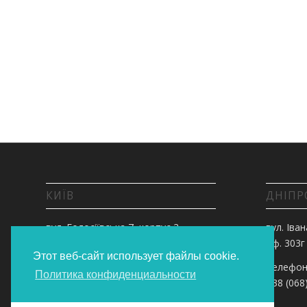
КИЇВ
ДНІПР
вул. Голосіївська 7, корпус 3,
вул. Іван
оф.303
оф. 303г
Этот веб-сайт использует файлы cookie.
Телефонуйте:
Телефон
Политика конфиденциальности
+38 (068) 55 00 200
+38 (068