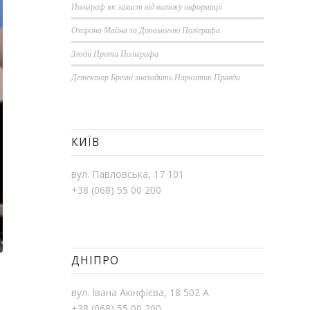
Поліграф як захист від витоку інформації
Охорона Майна за Допомогою Поліграфа
Злодії Проти Поліграфа
Детектор Брехні знаходить Наркотик Правди
КИЇВ
вул. Павловська, 17 101
+38 (068) 55 00 200
ДНІПРО
вул. Івана Акінфієва, 18 502 А
+38 (068) 55 00 200