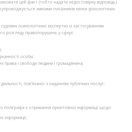
иховати цей факт (тобто надати недостовірну відповідь)
супроводжується змінами показників низки фізіологічних
судових психологічних експертиз із застосуванням
ого розгляду правопорушень у сфері:
;
рканності особи;
их права і свободи людини і громадянина;
 діяльності, пов’язаної з наданням публічних послуг;
 поліграфа є отримання орієнтовної інформації щодо:
ю інформації;