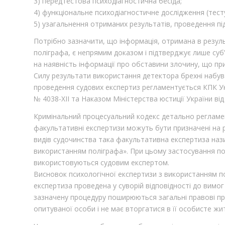
3) передтестова психодіагностична бесіда;
4) функціональне психодіагностичне дослідження (тест
5) узагальнення отриманих результатів, проведення пі
Потрібно зазначити, що інформація, отримана в резул
поліграфа, є непрямим доказом і підтверджує лише суб
на наявність інформації про обставини злочину, що при
Силу результати використання детектора брехні набув
проведення судових експертиз регламентується КПК Укр
№ 4038-XII та Наказом Міністерства юстиції України від 
Кримінальний процесуальний кодекс детально регламен
факультативні експертизи можуть бути призначені на р
видів судочинства така факультативна експертиза наз
використанням поліграфа». При цьому застосування пол
використовуються судовим експертом.
Висновок психологічної експертизи з використанням п
експертиза проведена у суворій відповідності до вимог 
зазначену процедуру поширюються загальні правові п
опитуваної особи і не має вторгатися в її особисте житт