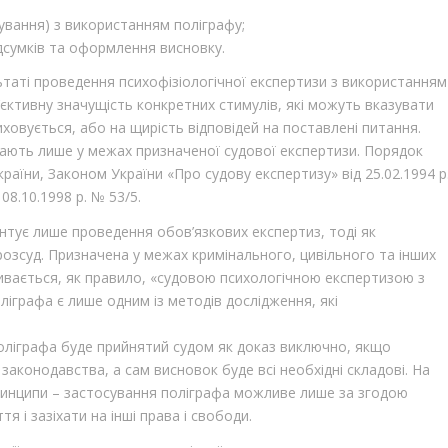
ування) з використанням поліграфу;
дсумків та оформлення висновку.
ьтаті проведення психофізіологічної експертизи з використанням
’єктивну значущість конкретних стимулів, які можуть вказувати
ховується, або на щирість відповідей на поставлені питання.
ають лише у межах призначеної судової експертизи. Порядок
аїни, Законом України «Про судову експертизу» від 25.02.1994 р
08.10.1998 р. № 53/5.
тує лише проведення обов’язкових експертиз, тоді як
озсуд. Призначена у межах кримінального, цивільного та інших
ивається, як правило, «судовою психологічною експертизою з
іграфа є лише одним із методів дослідження, які
оліграфа буде прийнятий судом як доказ виключно, якщо
законодавства, а сам висновок буде всі необхідні складові. На
ринципи – застосування поліграфа можливе лише за згодою
я і зазіхати на інші права і свободи.