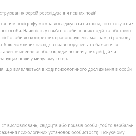
труювання версій розслідування певних подій.
истанням поліграфу можна досліджувати питання, що стосуються
ної особи. Наявність у пам’яті особи певних подій та обставин
цієї особи до конкретних правопорушень; має намір і рольову
собою можливих наслідків правопорушень та бажання їх
тавин; вчинення особою юридично значущих дій (дій чи
значущих подій у минулому тощо.
ня, що виявляються в ході психологічного дослідження в особи
міст висловлювань, свідоцтв або показів особи (тобто вербальні
браження психологічних установок особистості) її існуючому