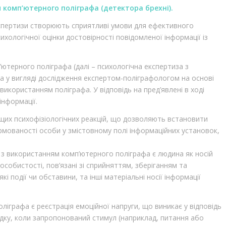
м комп’ютерного поліграфа (детектора брехні).
кспертизи створюють сприятливі умови для ефективного
хологічної оцінки достовірності повідомленої інформації із
ютерного поліграфа (далі – психологічна експертиза з
а у вигляді дослідження експертом-поліграфологом на основі
використанням поліграфа. У відповідь на пред’явлені в ході
інформації.
щих психофізіологічних реакцій, що дозволяють встановити
ормованості особи у змістовному полі інформаційних установок,
 з використанням комп’ютерного поліграфа є людина як носій
 особистості, пов’язані зі сприйняттям, зберіганням та
 події чи обставини, та інші матеріальні носії інформації
ліграфа є реєстрація емоційної напруги, що виникає у відповідь
адку, коли запропонований стимул (наприклад, питання або