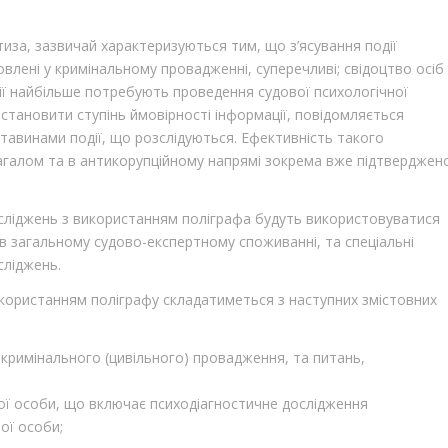
тиза, зазвичай характеризуються тим, що з’ясування події
овлені у кримінальному провадженні, суперечливі; свідоцтво осіб
ації найбільше потребують проведення судової психологічної
встановити ступінь ймовірності інформації, повідомляється
тавинами події, що розслідуються. Ефективність такого
загалом та в антикорупційному напрямі зокрема вже підтверджен
сліджень з використанням поліграфа будуть використовуватися
в загальному судово-експертному споживанні, та спеціальні
сліджень.
користанням поліграфу складатиметься з наступних змістовних
 кримінального (цивільного) провадження, та питань,
ої особи, що включає психодіагностичне дослідження
ої особи;