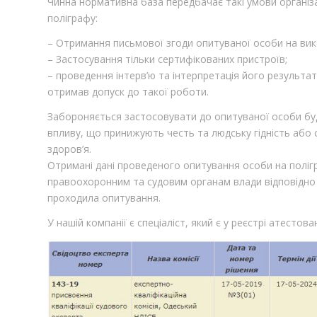
Чинна нормативна база передбачає такі умови організа
поліграфу:
– Отримання письмової згоди опитуваної особи на вико
– Застосування тільки сертифікованих пристроїв;
– проведення інтерв’ю та інтерпретація його результа
отримав допуск до такої роботи.
Забороняється застосовувати до опитуваної особи буд
впливу, що принижують честь та людську гідність або 
здоров’я.
Отримані дані проведеного опитування особи на полігр
правоохоронним та судовим органам влади відповідно 
проходила опитування.
У нашій компанії є спеціаліст, який є у реєстрі атестова