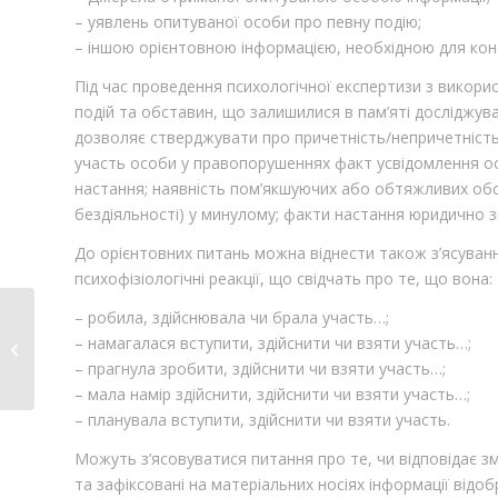
– уявлень опитуваної особи про певну подію;
– іншою орієнтовною інформацією, необхідною для конс
Під час проведення психологічної експертизи з викор
подій та обставин, що залишилися в пам’яті досліджува
дозволяє стверджувати про причетність/непричетність 
участь особи у правопорушеннях факт усвідомлення о
настання; наявність пом’якшуючих або обтяжливих обс
бездіяльності) у минулому; факти настання юридично 
До орієнтовних питань можна віднести також з’ясуван
психофізіологічні реакції, що свідчать про те, що вона:
– робила, здійснювала чи брала участь…;
Експертиза на
– намагалася вступити, здійснити чи взяти участь…;
поліграфі для суду
– прагнула зробити, здійснити чи взяти участь…;
(новина)
– мала намір здійснити, здійснити чи взяти участь…;
– планувала вступити, здійснити чи взяти участь.
Можуть з’ясовуватися питання про те, чи відповідає з
та зафіксовані на матеріальних носіях інформації відо