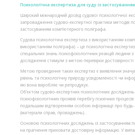
Психологічна експертиза для суду із застосування
Широкий міжнародний досвід судової психологічної е
запровадження судово-експертної практики методів пси
застосуванням комп’ютерного поліграфа.
Судова психологічна експертиза з використанням комп’
використанням поліграфа) – це психологічна експертиз
спеціальних знань психофізіологічних реакцій людини з 
дослідження стимули з метою перевірки достовірності 
Метою проведення таких експертиз є виявлення значу
рівень та психологічну природу усвідомленості чи інф
які вона виробляє чи репродукує.
Об’єктом судово-експертних психологічних досліджень
психофізіологічних проявів перебігу психічних процесів
подальшим відтворенням особою інформації про будь-які
(матеріали справ, проваджень) .
Основою психологічних досліджень із застосуванням по
на прагнення приховати достовірну інформацію. У вип