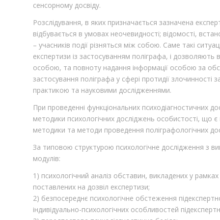
сенсорному досвіду.
Розслідування, в яких призначається зазначена експер
відбувається в умовах неочевидності; відомості, встан
– учасників події різняться між собою. Саме такі ситу
експертизи із застосуванням поліграфа, і дозволяють 
особою, та повноту надання інформації особою за обс
застосування поліграфа у сфері протидії злочинності 
практикою та науковими дослідженнями.
При проведенні функціональних психодіагностичних до
методики психологічних досліджень особистості, що є 
методики та методи проведення поліграфологічних до
За типовою структурою психологічне дослідження з ви
модулів:
1) психологічний аналіз обставин, викладених у рамках
поставлених на дозвіл експертизи;
2) безпосереднє психологічне обстеження підекспертн
індивідуально-психологічних особливостей підекспертн