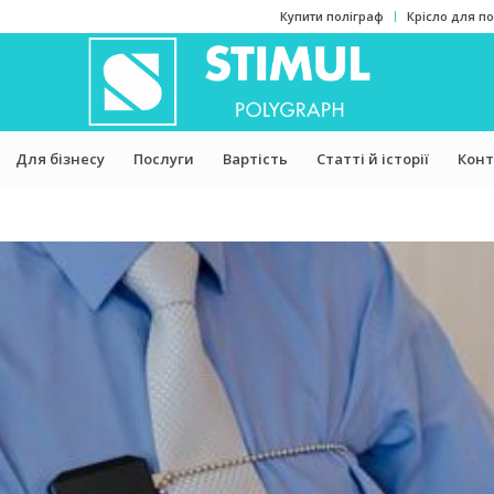
Купити поліграф
Крісло для п
Для бізнесу
Послуги
Вартість
Статті й історії
Конт