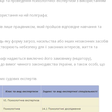
ції та проведення психологічної експертизи з використанням
ристання на ній поліграфа;
тів лише працівником, який пройшов відповідне навчання та
ь-яку форму загроз, насильства або інших незаконних засобів
створюють небезпеку для її законних інтересів, життя та
афі надаються виключно його замовнику (ініціатору),
до вимог чинного законодавства України, а також особі, що
них судових експертів.