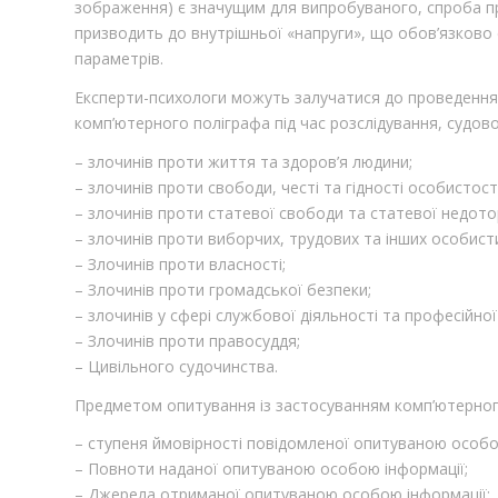
зображення) є значущим для випробуваного, спроба пр
призводить до внутрішньої «напруги», що обов’язково 
параметрів.
Експерти-психологи можуть залучатися до проведення 
комп’ютерного поліграфа під час розслідування, судов
– злочинів проти життя та здоров’я людини;
– злочинів проти свободи, честі та гідності особистості
– злочинів проти статевої свободи та статевої недото
– злочинів проти виборчих, трудових та інших особист
– Злочинів проти власності;
– Злочинів проти громадської безпеки;
– злочинів у сфері службової діяльності та професійної
– Злочинів проти правосуддя;
– Цивільного судочинства.
Предметом опитування із застосуванням комп’ютерного
– ступеня ймовірності повідомленої опитуваною особо
– Повноти наданої опитуваною особою інформації;
– Джерела отриманої опитуваною особою інформації;