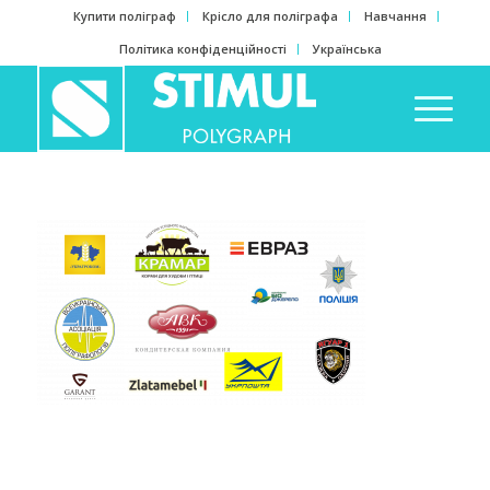
Купити поліграф
Крісло для поліграфа
Навчання
Політика конфіденційності
Українська