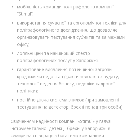
мобільність команди поліграфологів компанії
“Stimul”;
використання сучасної та ергономічної техніки для
поліграфологічного дослідження, що дозволяє
організовувати тестування суб’єктів та за межами
офісу;
лояльні ціни та найширший спектр
поліграфологічних послуг у Запоріжжі;
гарантоване виявлення потенційної загрози
крадіжки чи недостач (факти недоліків з аудиту,
технології ведення бізнесу, недоліки кадрової
політики);
постійно діюча система знижок (при замовленні
тестування на детекторі брехні понад три особи).
Свідченням надійності компанії «Stimul» у галузі
інструментальної детекції брехні у Запоріжжі є
семирічна співпраця з багатьма компаніями