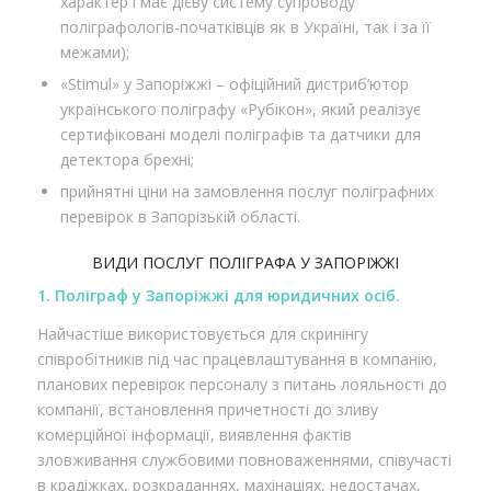
характер і має дієву систему супроводу
поліграфологів-початківців як в Україні, так і за її
межами);
«Stimul» у Запоріжжі – офіційний дистриб’ютор
українського поліграфу «Рубікон», який реалізує
сертифіковані моделі поліграфів та датчики для
детектора брехні;
прийнятні ціни на замовлення послуг поліграфних
перевірок в Запорізькій області.
ВИДИ ПОСЛУГ ПОЛІГРАФА У ЗАПОРІЖЖІ
1. Поліграф у Запоріжжі для юридичних осіб.
Найчастіше використовується для скринінгу
співробітників під час працевлаштування в компанію,
планових перевірок персоналу з питань лояльності до
компанії, встановлення причетності до зливу
комерційної інформації, виявлення фактів
зловживання службовими повноваженнями, співучасті
в крадіжках, розкраданнях, махінаціях, недостачах,