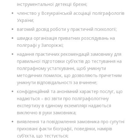
інструментальної детекції брехні;
членство у Всеукраїнській асоціації поліграфологів
України;
вагомий досвід роботи у практичній психології;
швидка організація приватних розслідувань на
поліграфі у Запоріжжі;
надання практичних рекомендацій замовнику для
правильної підготовки суб’єктів до тестування на
поліграфному устаткуванні, щоб уникнути
методичних помилок, що дозволяють причетним
уникнути відповідальності за вчинене;
конфіденційний та анонімний характер послуг, що
надаються – всі звіти про поліграфологічну
експертизу в єдиному екземплярі надаються
виключно в руки замовника;
виявлення та повідомлення замовника про супутні
приховані факти біографії, поведінки, намірів
суб’єкта, що тестується;