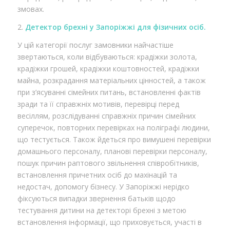
змовах.
2.
Детектор брехні у Запоріжжі для фізичних осіб.
У цій категорії послуг замовники найчастіше
звертаються, коли відбуваються: крадіжки золота,
крадіжки грошей, крадіжки коштовностей, крадіжки
майна, розкрадання матеріальних цінностей, а також
при з’ясуванні сімейних питань, встановленні фактів
зради та її справжніх мотивів, перевірці перед
весіллям, розслідуванні справжніх причин сімейних
суперечок, повторних перевірках на поліграфі людини,
що тестується. Також йдеться про вимушені перевірки
домашнього персоналу, планові перевірки персоналу,
пошук причин раптового звільнення співробітників,
встановлення причетних осіб до махінацій та
недостач, допомогу бізнесу. У Запоріжжі нерідко
фіксуються випадки звернення батьків щодо
тестування дитини на детекторі брехні з метою
встановлення інформації, що приховується, участі в