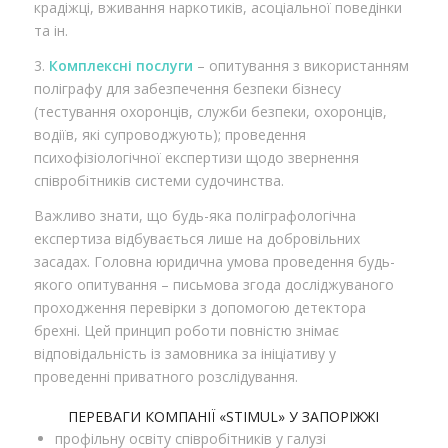
крадіжці, вживання наркотиків, асоціальної поведінки
та ін.
3.
Комплексні послуги
– опитування з використанням
поліграфу для забезпечення безпеки бізнесу
(тестування охоронців, служби безпеки, охоронців,
водіїв, які супроводжують); проведення
психофізіологічної експертизи щодо звернення
співробітників системи судочинства.
Важливо знати, що будь-яка поліграфологічна
експертиза відбувається лише на добровільних
засадах. Головна юридична умова проведення будь-
якого опитування – письмова згода досліджуваного
проходження перевірки з допомогою детектора
брехні. Цей принцип роботи повністю знімає
відповідальність із замовника за ініціативу у
проведенні приватного розслідування.
ПЕРЕВАГИ КОМПАНІЇ «STIMUL» У ЗАПОРІЖЖІ
профільну освіту співробітників у галузі