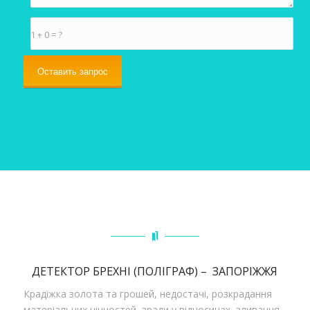
1 + 0 = ?
ДЕТЕКТОР БРЕХНІ (ПОЛІГРАФ) – ЗАПОРІЖЖЯ
Крадіжка золота та грошей, недостачі, розкрадання
матеріальних цінностей, зради у відносинах, зливання