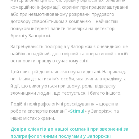
комерційної інформації, скринінг при працевлаштуванні
або при невмотивованому розірванні трудового
договору співробітником з компанією – найчастіші
пошукові інтернет-запити перевірки на детекторі
брехні у Запоріжжі.
Затребуваність поліграфа у Запоріжжі є очевидною: це
найбільш надійний, достовірний та оперативний спосіб
встановити правду в сучасному світі.
Цей пристрій дозволяє з’ясовувати деталі. Наприклад,
не тільки дізнатися ім’я особи, яка вчинила крадіжку, а
й дії, що виконуються при цьому, роль, відведену
злочинцями людині, що тестується, і багато іншого.
Подібні поліграфологічні розслідування – щоденна
робота експертів компанії «
Stimul
» у Запоріжжі та
інших містах України.
Довіра клієнтів до нашої компанії при зверненні за
поліграфологічними послугами у Запоріжжі