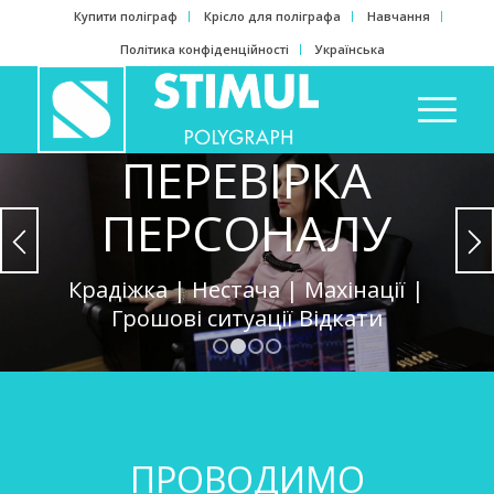
Купити поліграф
Крісло для поліграфа
Навчання
Політика конфіденційності
Українська
ПЕРЕВІРКА
ПЕРСОНАЛУ
Крадіжка | Нестача | Махінації |
Грошові ситуації Відкати
1
2
3
4
ЗАЛИШИТИ ЗАПИТ
ПРОВОДИМО