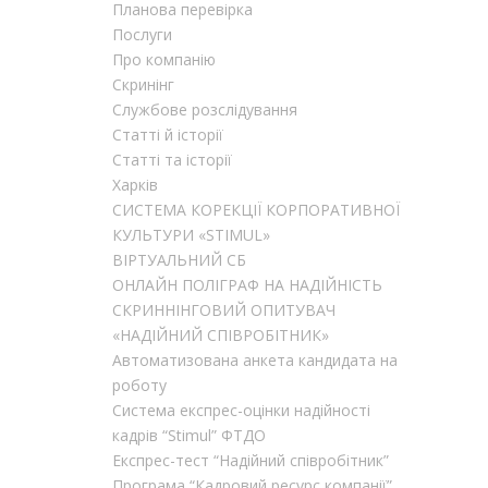
Планова перевірка
Послуги
Про компанію
Скринінг
Службове розслідування
Статті й історії
Статті та історії
Харків
CИСТЕМА КОРЕКЦІЇ КОРПОРАТИВНОЇ
КУЛЬТУРИ «STIMUL»
ВІРТУАЛЬНИЙ СБ
ОНЛАЙН ПОЛІГРАФ НА НАДІЙНІСТЬ
СКРИННІНГОВИЙ ОПИТУВАЧ
«НАДІЙНИЙ СПІВРОБІТНИК»
Автоматизована анкета кандидата на
роботу
Система експрес-оцінки надійності
кадрів “Stimul” ФТДО
Експрес-тест “Надійний співробітник”
Програма “Кадровий ресурс компанії”