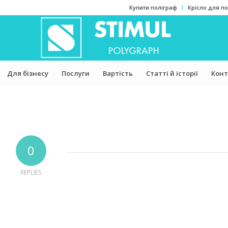
Купити поліграф
Крісло для п
Для бізнесу
Послуги
Вартість
Статті й історії
Конт
0
REPLIES