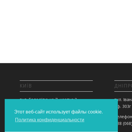
КИЇВ
ДНІПР
вул. Голосіївська 7, корпус 3,
вул. Іван
оф.303
оф. 303г
Этот веб-сайт использует файлы cookie.
Телефонуйте:
Телефон
Политика конфиденциальности
+38 (068) 55 00 200
+38 (068