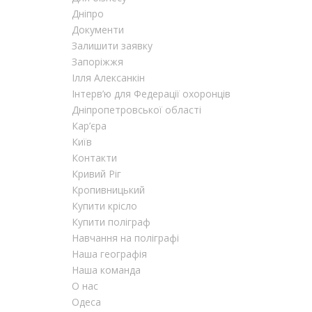
Дніпро
Документи
Залишити заявку
Запоріжжя
Ілля Алексанкін
Інтерв’ю для Федерації охоронців
Дніпропетровської області
Кар’єра
Київ
Контакти
Кривий Ріг
Кропивницький
Купити крісло
Купити поліграф
Навчання на поліграфі
Наша географія
Наша команда
О нас
Одеса