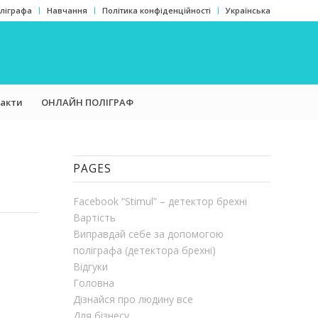
оліграфа
Навчання
Політика конфіденційності
Українська
акти
ОНЛАЙН ПОЛІГРАФ
PAGES
Facebook “Stimul” – детектор брехні
Вартість
Виправдай себе за допомогою
поліграфа (детектора брехні)
Відгуки
Головна
Дізнайся про людину все
Для бізнесу