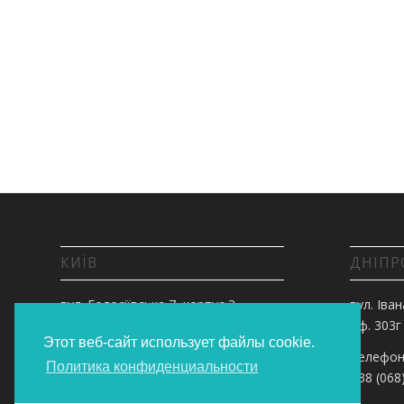
КИЇВ
ДНІПР
вул. Голосіївська 7, корпус 3,
вул. Іван
оф.303
оф. 303г
Этот веб-сайт использует файлы cookie.
Телефонуйте:
Телефон
Политика конфиденциальности
+38 (068) 55 00 200
+38 (068