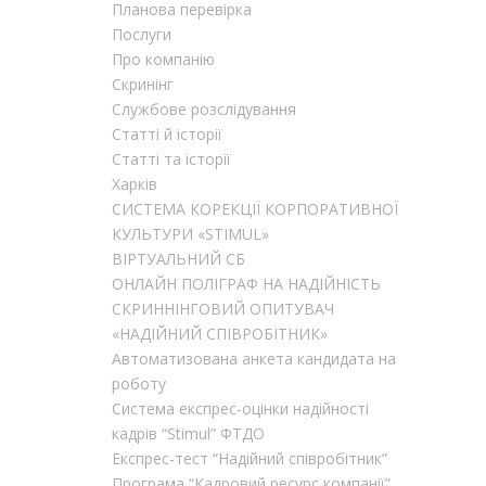
Планова перевірка
Послуги
Про компанію
Скринінг
Службове розслідування
Статті й історії
Статті та історії
Харків
CИСТЕМА КОРЕКЦІЇ КОРПОРАТИВНОЇ
КУЛЬТУРИ «STIMUL»
ВІРТУАЛЬНИЙ СБ
ОНЛАЙН ПОЛІГРАФ НА НАДІЙНІСТЬ
СКРИННІНГОВИЙ ОПИТУВАЧ
«НАДІЙНИЙ СПІВРОБІТНИК»
Автоматизована анкета кандидата на
роботу
Система експрес-оцінки надійності
кадрів “Stimul” ФТДО
Експрес-тест “Надійний співробітник”
Програма “Кадровий ресурс компанії”