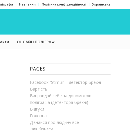
оліграфа
Навчання
Політика конфіденційності
Українська
акти
ОНЛАЙН ПОЛІГРАФ
PAGES
Facebook “Stimul” – детектор брехні
Вартість
Виправдай себе за допомогою
поліграфа (детектора брехні)
Відгуки
Головна
Дізнайся про людину все
Для бізнесу