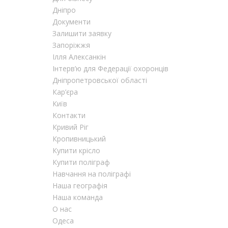
Дніпро
Документи
Залишити заявку
Запоріжжя
Ілля Алексанкін
Інтерв’ю для Федерації охоронців
Дніпропетровської області
Кар’єра
Київ
Контакти
Кривий Ріг
Кропивницький
Купити крісло
Купити поліграф
Навчання на поліграфі
Наша географія
Наша команда
О нас
Одеса