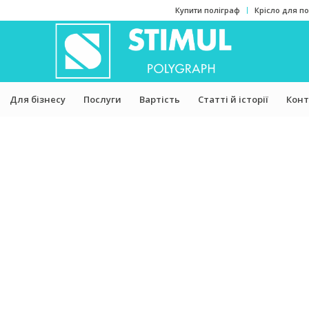
Купити поліграф
Крісло для п
Для бізнесу
Послуги
Вартість
Статті й історії
Конт