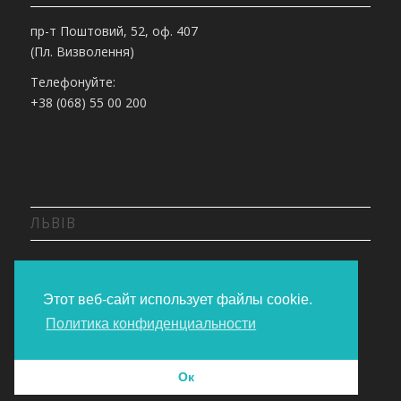
пр-т Поштовий, 52, оф. 407
(Пл. Визволення)
Телефонуйте:
+38 (068) 55 00 200
ЛЬВІВ
вул. Липинського, 36
Телефонуйте:
Этот веб-сайт использует файлы cookie.
+38 (068) 55 00 200
Политика конфиденциальности
Ок