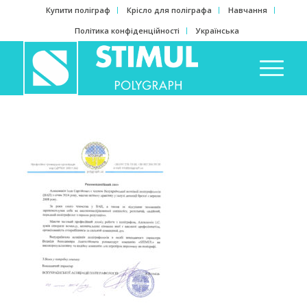
Купити поліграф
Крісло для поліграфа
Навчання
Політика конфіденційності
Українська