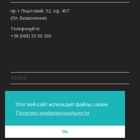
пр-т Поштовий, 52, оф. 407
(Пл. Визволення)
Телефонуйте:
+38 (068) 55 00 200
ЛЬВІВ
вул. Липинського, 36
Телефонуйте:
Этот веб-сайт использует файлы cookie.
+38 (068) 55 00 200
Политика конфиденциальности
Ок