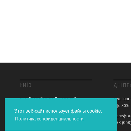
КИЇВ
ДНІПР
вул. Голосіївська 7, корпус 3,
вул. Іван
оф.303
оф. 303г
Этот веб-сайт использует файлы cookie.
Телефонуйте:
Телефон
Политика конфиденциальности
+38 (068) 55 00 200
+38 (068