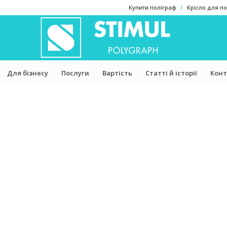
Купити поліграф
Крісло для п
Для бізнесу
Послуги
Вартість
Статті й історії
Конт