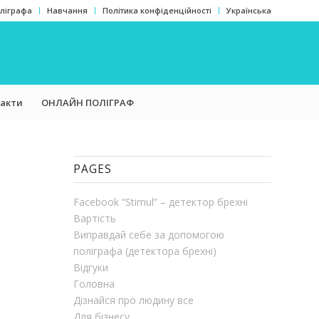
оліграфа
Навчання
Політика конфіденційності
Українська
акти
ОНЛАЙН ПОЛІГРАФ
PAGES
Facebook “Stimul” – детектор брехні
Вартість
Виправдай себе за допомогою
поліграфа (детектора брехні)
Відгуки
Головна
Дізнайся про людину все
Для бізнесу