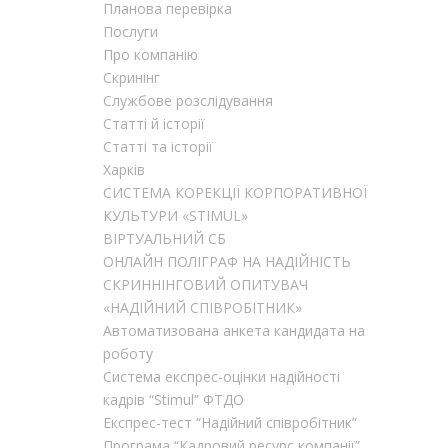
Планова перевірка
Послуги
Про компанію
Скринінг
Службове розслідування
Статті й історії
Статті та історії
Харків
CИСТЕМА КОРЕКЦІЇ КОРПОРАТИВНОЇ
КУЛЬТУРИ «STIMUL»
ВІРТУАЛЬНИЙ СБ
ОНЛАЙН ПОЛІГРАФ НА НАДІЙНІСТЬ
СКРИННІНГОВИЙ ОПИТУВАЧ
«НАДІЙНИЙ СПІВРОБІТНИК»
Автоматизована анкета кандидата на
роботу
Система експрес-оцінки надійності
кадрів “Stimul” ФТДО
Експрес-тест “Надійний співробітник”
Програма “Кадровий ресурс компанії”