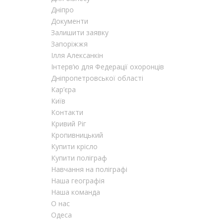
Дніпро
Документи
Залишити заявку
Запоріжжя
Ілля Алексанкін
Інтерв’ю для Федерації охоронців
Дніпропетровської області
Кар’єра
Київ
Контакти
Кривий Ріг
Кропивницький
Купити крісло
Купити поліграф
Навчання на поліграфі
Наша географія
Наша команда
О нас
Одеса